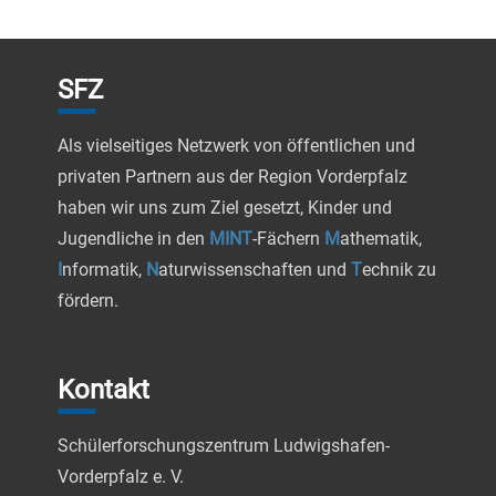
u
.
l
n
g
t
SFZ
A
u
n
Als vielseitiges Netzwerk von öffentlichen und
n
privaten Partnern aus der Region Vorderpfalz
s
haben wir uns zum Ziel gesetzt, Kinder und
i
g
Jugendliche in den
MINT
-Fächern
M
athematik,
c
e
I
nformatik,
N
aturwissenschaften und
T
echnik zu
h
fördern.
n
t
e
S
Kontakt
n
u
-
Schülerforschungszentrum Ludwigshafen-
c
N
Vorderpfalz e. V.