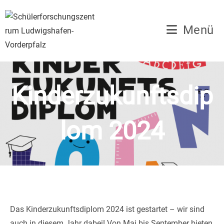
Zum
Inhalt
Menü
springen
Kinderzukunftsdip
lom 2024
Das Kinderzukunftsdiplom 2024 ist gestartet – wir sind
auch in diesem Jahr dabei! Von Mai bis September bieten