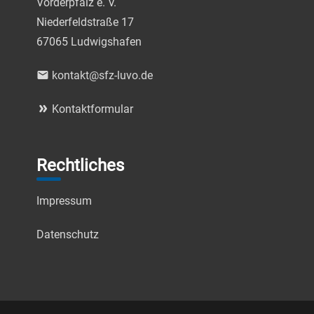
Vorderpfalz e. V.
Niederfeldstraße 17
67065 Ludwigshafen
email
kontakt@sfz-luvo.de
double_arrow
Kontaktformular
Rechtliches
Impressum
Datenschutz