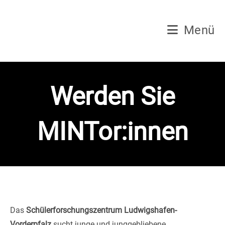
Zum
Inhalt
Menü
springen
Werden Sie
MINTor:innen
Das
Schülerforschungszentrum Ludwigshafen-
Vorderpfalz
sucht junge und junggebliebene