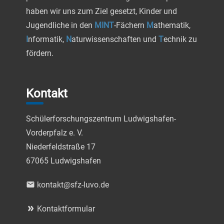
haben wir uns zum Ziel gesetzt, Kinder und
Jugendliche in den
MINT
-Fächern
M
athematik,
I
nformatik,
N
aturwissenschaften und
T
echnik zu
fördern.
Kontakt
Schülerforschungszentrum Ludwigshafen-
Vorderpfalz e. V.
Niederfeldstraße 17
67065 Ludwigshafen
email
kontakt@sfz-luvo.de
double_arrow
Kontaktformular