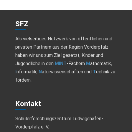
A
u
n
n
SFZ
s
i
g
Als vielseitiges Netzwerk von öffentlichen und
c
privaten Partnern aus der Region Vorderpfalz
e
h
haben wir uns zum Ziel gesetzt, Kinder und
n
t
Jugendliche in den
MINT
-Fächern
M
athematik,
I
nformatik,
N
aturwissenschaften und
T
echnik zu
e
S
fördern.
n
u
-
c
N
Kontakt
a
h
Schülerforschungszentrum Ludwigshafen-
v
e
Vorderpfalz e. V.