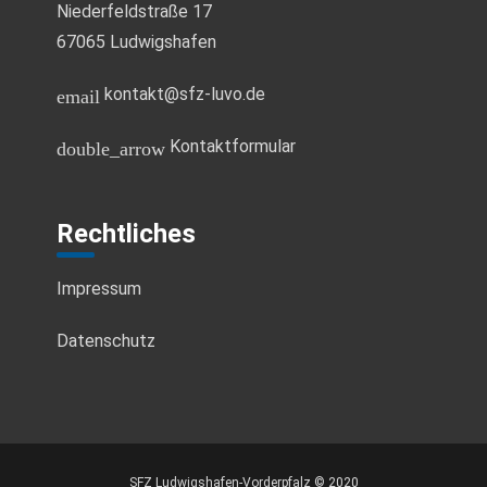
i
Niederfeldstraße 17
u
g
67065 Ludwigshafen
a
n
kontakt@sfz-luvo.de
email
t
d
i
Kontaktformular
double_arrow
A
o
n
n
Rechtliches
s
Impressum
i
Datenschutz
c
h
t
SFZ Ludwigshafen-Vorderpfalz © 2020