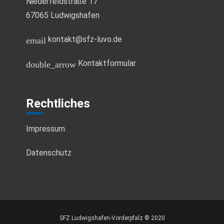
Niederfeldstraße 17
u
g
67065 Ludwigshafen
a
n
kontakt@sfz-luvo.de
email
t
d
i
Kontaktformular
double_arrow
A
o
n
n
Rechtliches
s
Impressum
i
Datenschutz
c
h
t
SFZ Ludwigshafen-Vorderpfalz © 2020