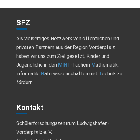
A
u
n
n
SFZ
s
i
g
Als vielseitiges Netzwerk von öffentlichen und
c
privaten Partnern aus der Region Vorderpfalz
e
h
haben wir uns zum Ziel gesetzt, Kinder und
n
t
Jugendliche in den
MINT
-Fächern
M
athematik,
I
nformatik,
N
aturwissenschaften und
T
echnik zu
e
S
fördern.
n
u
-
c
N
Kontakt
a
h
Schülerforschungszentrum Ludwigshafen-
v
e
Vorderpfalz e. V.
i