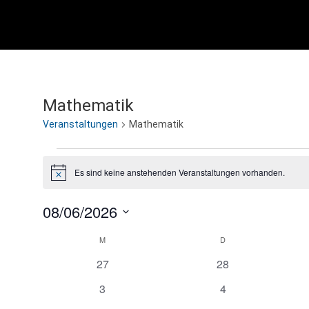
Mathematik
Veranstaltungen
Mathematik
Veranstaltungen
Es sind keine anstehenden Veranstaltungen vorhanden.
H
i
n
08/06/2026
w
e
D
i
M
MONTAG
D
DIENSTAG
K
s
a
0
0
27
28
t
a
V
V
0
0
3
4
u
e
e
V
V
m